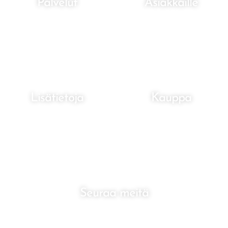
Palvelut
Asiakkaille
Kotihoito
Ajanvaraus
Pelkopotilaat
Kokemuksia
KELA-korvaukset
Palveluhinnasto
Lisätietoja
Kauppa
Tietosuojaseloste
Astu kauppaan
Toimitusehdot
Ostoskori
UKK
Kassalle
Seuraa meitä