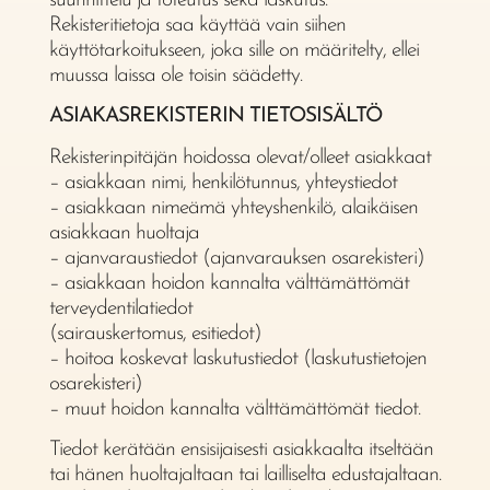
suunnittelu ja toteutus sekä laskutus.
Rekisteritietoja saa käyttää vain siihen
käyttötarkoitukseen, joka sille on määritelty, ellei
muussa laissa ole toisin säädetty.
ASIAKASREKISTERIN TIETOSISÄLTÖ
Rekisterinpitäjän hoidossa olevat/olleet asiakkaat
– asiakkaan nimi, henkilötunnus, yhteystiedot
– asiakkaan nimeämä yhteyshenkilö, alaikäisen
asiakkaan huoltaja
– ajanvaraustiedot (ajanvarauksen osarekisteri)
– asiakkaan hoidon kannalta välttämättömät
terveydentilatiedot
(sairauskertomus, esitiedot)
– hoitoa koskevat laskutustiedot (laskutustietojen
osarekisteri)
– muut hoidon kannalta välttämättömät tiedot.
Tiedot kerätään ensisijaisesti asiakkaalta itseltään
tai hänen huoltajaltaan tai lailliselta edustajaltaan.