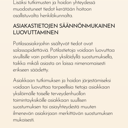
Lisäksi tutkimusten ja hoidon yhteydessä
muodostuneet tiedot kerätään hoitoon
osallistuvalta henkilökunnalta.
ASIAKASTIETOJEN SÄÄNNÖNMUKAINEN
LUOVUTTAMINEN
Potilasasiakirjoihin sisältyvät tiedot ovat
salassapidettäviä. Potilastietoja voidaan luovuttaa
sivullisille vain potilaan yksilöidyllä suostumuksella,
taikka mikäli asiasta on laissa nimenomaisesti
erikseen säädetty.
Asiakkaan tutkimuksen ja hoidon järjestämiseksi
voidaan luovuttaa tarpeellisia tietoja asiakkaan
yksilöimälle toiselle terveydenhuollon
toimintayksiköille asiakkaan suullisen
suostumuksen tai asiayhteydestä muuten
ilmenevän asiakirjaan merkittävän suostumuksen
mukaisesti.