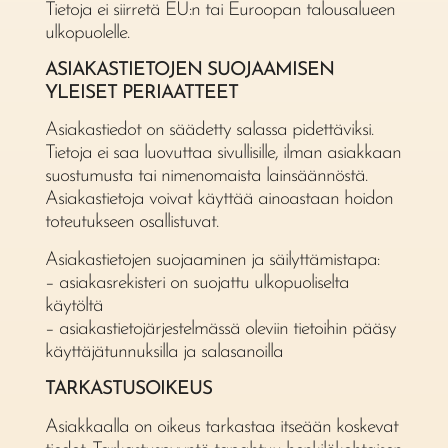
Tietoja ei siirretä EU:n tai Euroopan talousalueen
ulkopuolelle.
ASIAKASTIETOJEN SUOJAAMISEN
YLEISET PERIAATTEET
Asiakastiedot on säädetty salassa pidettäviksi.
Tietoja ei saa luovuttaa sivullisille, ilman asiakkaan
suostumusta tai nimenomaista lainsäännöstä.
Asiakastietoja voivat käyttää ainoastaan hoidon
toteutukseen osallistuvat.
Asiakastietojen suojaaminen ja säilyttämistapa:
– asiakasrekisteri on suojattu ulkopuoliselta
käytöltä
– asiakastietojärjestelmässä oleviin tietoihin pääsy
käyttäjätunnuksilla ja salasanoilla
TARKASTUSOIKEUS
Asiakkaalla on oikeus tarkastaa itseään koskevat