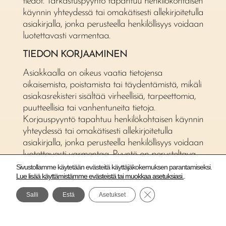
tiedot. Tarkastuspyyntö tapahtuu henkilökohtaisen
käynnin yhteydessä tai omakätisesti allekirjoitetulla
asiakirjalla, jonka perusteella henkilöllisyys voidaan
luotettavasti varmentaa.
TIEDON KORJAAMINEN
Asiakkaalla on oikeus vaatia tietojensa
oikaisemista, poistamista tai täydentämistä, mikäli
asiakasrekisteri sisältää virheellisiä, tarpeettomia,
puutteellisia tai vanhentuneita tietoja.
Korjauspyyntö tapahtuu henkilökohtaisen käynnin
yhteydessä tai omakätisesti allekirjoitetulla
asiakirjalla, jonka perusteella henkilöllisyys voidaan
luotettavasti varmentaa. Pyyntö on perusteltava.
Sivustollamme käytetään evästeitä käyttäjäkokemuksen parantamiseksi.
Lue lisää käyttämistämme evästeistä tai muokkaa asetuksiasi.
.
SULJE EVÄSTEBANNERI
Salli
Estä
Asetukset