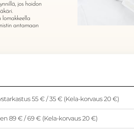
nillä, jos hoidon
käri.
 lomakkeella
enistin antamaan
tarkastus 55 € / 35 € (Kela-korvaus 20 €)
n 89 € / 69 € (Kela-korvaus 20 €)