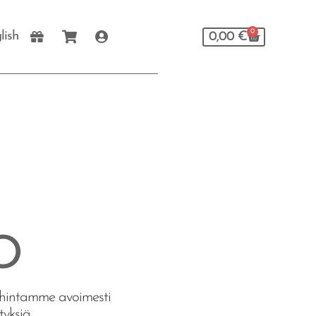
0
lish
0,00
€
O
ohintamme avoimesti
yksiä.