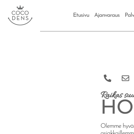
Etusivu
Ajanvaraus
Palv
Raikas suu
HO
Olemme hyvän 
asiakkaillemme