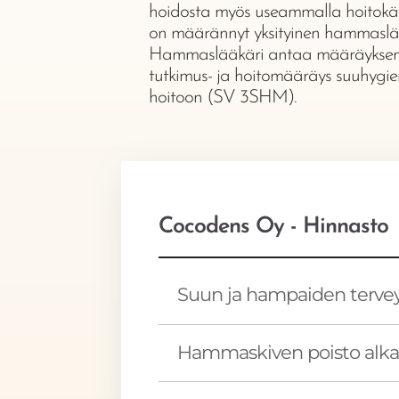
hoidosta myös useammalla hoitokäyn
on määrännyt yksityinen hammaslää
Hammaslääkäri antaa määräyksen
tutkimus- ja hoitomääräys suuhygi
hoitoon (SV 3SHM).
Cocodens Oy - Hinnasto
Suun ja hampaiden terveys
Hammaskiven poisto alkae