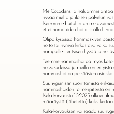
Me Cocodensillä haluamme antaa 
hyvää mieltä ja iloisen palvelun v
Kerromme hoitohintamme avoimesti
ettei hampaiden hoito sisällä hinnan
Olipa kyseessä hammaskiven poisto
hoito tai hymyä kirkastava valkaisu,
hampaillesi erityisen hyvää ja hellä
Teemme hammashoitoa myös koton
hoivakodeissa ja meillä on erityist
hammashoitoa pelkäävien asiakkai
Suuhygienistin suorittamista ehkäi
hammashoidon toimenpiteistä on m
Kela-korvausta 1.5.2025 alkaen il
määräystä (lähetettä) kaksi kertaa
Kela-korvauksen voi saada suuhygi