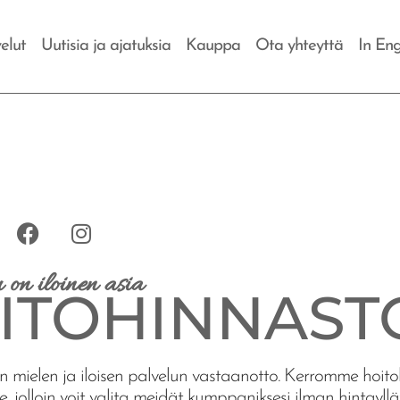
elut
Uutisia ja ajatuksia
Kauppa
Ota yhteyttä
In Eng
 on iloinen asia
ITOHINNAST
mielen ja iloisen palvelun vastaanotto. Kerromme hoit
, jolloin voit valita meidät kumppaniksesi ilman hintayllät