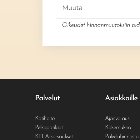
Muuta
Oikeudet hinnanmuutoksiin pidä
Palvelut
Asiakkaille
Kotihoito
Ajanvaraus
Pelkopotilaat
Kokemuksia
KELA-korvaukset
Palveluhinnasto