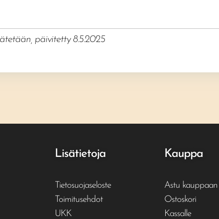
tetään, päivitetty 8.5.2025
Lisätietoja
Kauppa
Tietosuojaseloste
Astu kauppaan
Toimitusehdot
Ostoskori
UKK
Kassalle