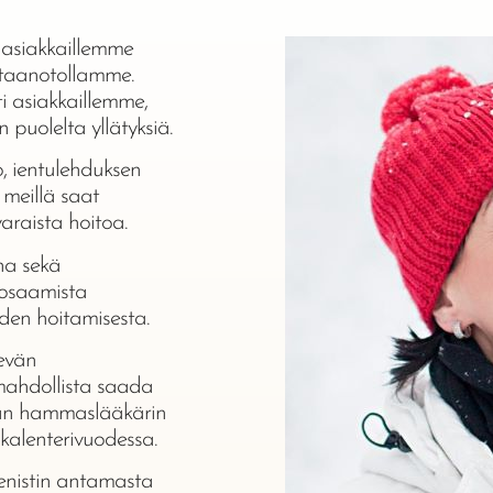
asiakkaillemme
astaanotollamme.
 asiakkaillemme,
 puolelta yllätyksiä.
, ientulehduksen
 meillä saat
varaista hoitoa.
a sekä
ä osaamista
den hoitamisesta.
sevän
ahdollista saada
man hammaslääkärin
 kalenterivuodessa.
enistin antamasta