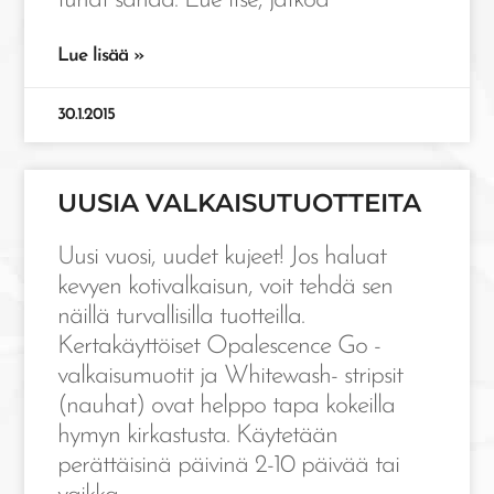
tuhat sanaa. Lue itse, jatkoa
Lue lisää »
30.1.2015
UUSIA VALKAISUTUOTTEITA
Uusi vuosi, uudet kujeet! Jos haluat
kevyen kotivalkaisun, voit tehdä sen
näillä turvallisilla tuotteilla.
Kertakäyttöiset Opalescence Go -
valkaisumuotit ja Whitewash- stripsit
(nauhat) ovat helppo tapa kokeilla
hymyn kirkastusta. Käytetään
perättäisinä päivinä 2-10 päivää tai