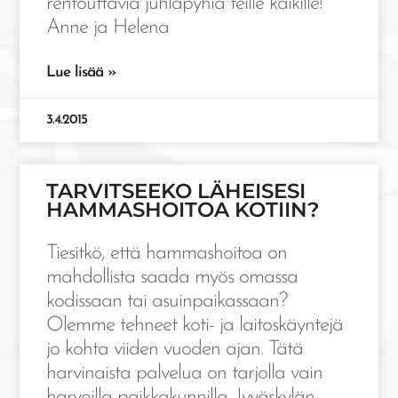
rentouttavia juhlapyhiä teille kaikille!
Anne ja Helena
Lue lisää »
3.4.2015
TARVITSEEKO LÄHEISESI
HAMMASHOITOA KOTIIN?
Tiesitkö, että hammashoitoa on
mahdollista saada myös omassa
kodissaan tai asuinpaikassaan?
Olemme tehneet koti- ja laitoskäyntejä
jo kohta viiden vuoden ajan. Tätä
harvinaista palvelua on tarjolla vain
harvoilla paikkakunnilla. Jyväskylän