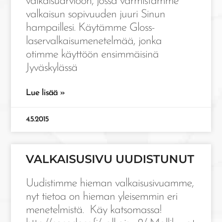
valkaisuarvioon, jossa varmistamme
valkaisun sopivuuden juuri Sinun
hampaillesi. Käytämme Gloss-
laservalkaisumenetelmää, jonka
otimme käyttöön ensimmäisinä
Jyväskylässä
Lue lisää »
4.5.2015
VALKAISUSIVU UUDISTUNUT
Uudistimme hieman valkaisusivuamme,
nyt tietoa on hieman yleisemmin eri
menetelmistä. Käy katsomassa!