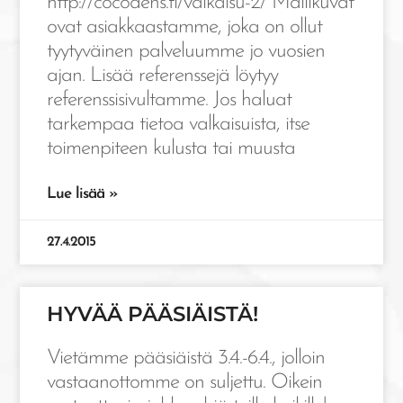
http://cocodens.fi/valkaisu-2/ Mallikuvat
ovat asiakkaastamme, joka on ollut
tyytyväinen palveluumme jo vuosien
ajan. Lisää referenssejä löytyy
referenssisivultamme. Jos haluat
tarkempaa tietoa valkaisuista, itse
toimenpiteen kulusta tai muusta
Lue lisää »
27.4.2015
HYVÄÄ PÄÄSIÄISTÄ!
Vietämme pääsiäistä 3.4.-6.4., jolloin
vastaanottomme on suljettu. Oikein