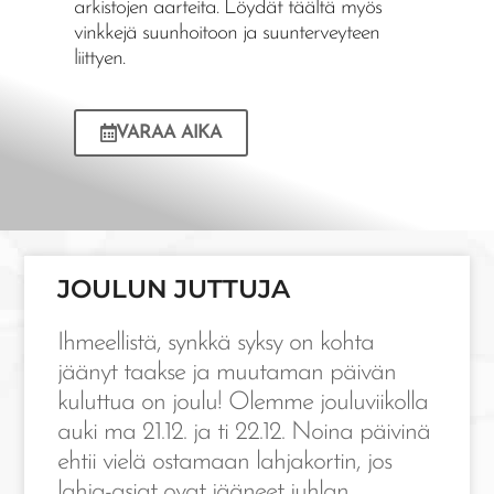
arkistojen aarteita. Löydät täältä myös
vinkkejä suunhoitoon ja suunterveyteen
liittyen.
VARAA AIKA
JOULUN JUTTUJA
Ihmeellistä, synkkä syksy on kohta
jäänyt taakse ja muutaman päivän
kuluttua on joulu! Olemme jouluviikolla
auki ma 21.12. ja ti 22.12. Noina päivinä
ehtii vielä ostamaan lahjakortin, jos
lahja-asiat ovat jääneet juhlan