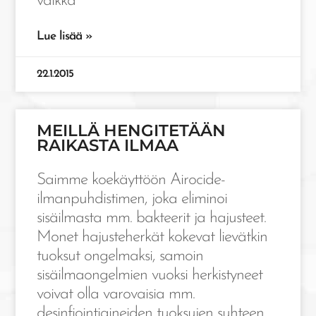
vaikka
Lue lisää »
22.1.2015
MEILLÄ HENGITETÄÄN
RAIKASTA ILMAA
Saimme koekäyttöön Airocide-
ilmanpuhdistimen, joka eliminoi
sisäilmasta mm. bakteerit ja hajusteet.
Monet hajusteherkät kokevat lievätkin
tuoksut ongelmaksi, samoin
sisäilmaongelmien vuoksi herkistyneet
voivat olla varovaisia mm.
desinfiointiaineiden tuoksujen suhteen.