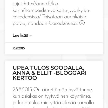
sujui: http://anna.fi/kia-
karin/hampaiden-valkaisu-jyvaskylan-
cocodensissa/ Toivotaan aurinkoisia
päiviä, nähdään Cocodensissa! 🙂
Lue lisää »
16.9.2015
UPEA TULOS SOODALLA,
ANNA & ELLIT -BLOGGARI
KERTOO
23.8.2015 On äärettömän hyvä tunne,
kun asiakas on tyytyväinen käyntiinsä,
ja lopputulos miellyttää silmää samalla