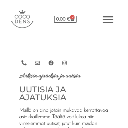
0
0,00
€
Arkisia ajatuksia ja uutisia
UUTISIA JA
AJATUKSIA
Meillä on aina jotain mukavaa kerrottavaa
asiakkaillemme. Täältä voit lukea niin
viimeisimmät uutiset, jutut kuin meidän