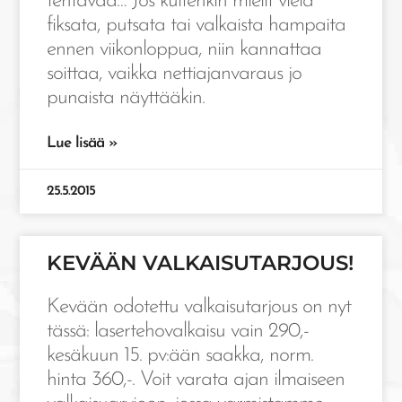
tehtävää… Jos kuitenkin mielit vielä
fiksata, putsata tai valkaista hampaita
ennen viikonloppua, niin kannattaa
soittaa, vaikka nettiajanvaraus jo
punaista näyttääkin.
Lue lisää »
25.5.2015
KEVÄÄN VALKAISUTARJOUS!
Kevään odotettu valkaisutarjous on nyt
tässä: lasertehovalkaisu vain 290,-
kesäkuun 15. pv:ään saakka, norm.
hinta 360,-. Voit varata ajan ilmaiseen