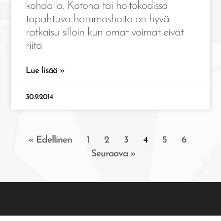
kohdalla. Kotona tai hoitokodissa
tapahtuva hammashoito on hyvä
ratkaisu silloin kun omat voimat eivät
riitä
Lue lisää »
30.9.2014
« Edellinen
1
2
3
4
5
6
Seuraava »