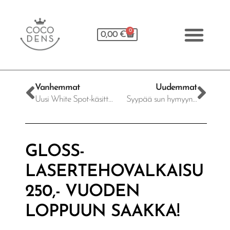
0
0,00
€
Vanhemmat
Uudemmat
Uusi White Spot-käsittely hampaiden laikkujen hoitoon!
Syypää sun hymyyn…
GLOSS-
LASERTEHOVALKAISU
250,- VUODEN
LOPPUUN SAAKKA!