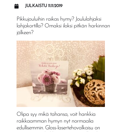
JULKAISTU
11.11.2019
Pikkujouluihin raikas hymy? Joululahjaksi
lahjakortilla? Omaksi iloksi pitkän harkinnan
jälkeen?
Olipa syy mikä tahansa, voit hankkia
raikkaamman hymyn nyt normaalia
edullisemmin. Gloss-lasertehovalkaisu on