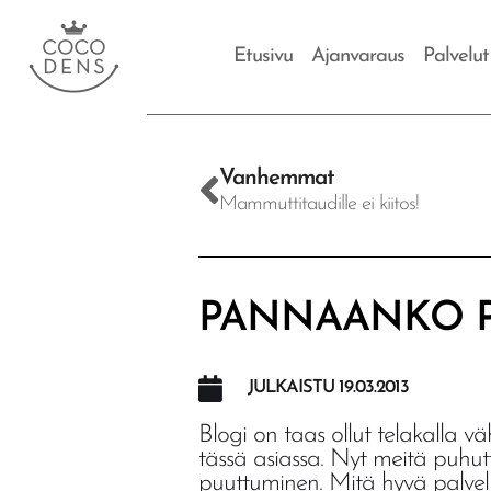
Etusivu
Ajanvaraus
Palvelut
Vanhemmat
Mammuttitaudille ei kiitos!
PANNAANKO P
JULKAISTU
19.03.2013
Blogi on taas ollut telakalla 
tässä asiassa. Nyt meitä puhu
puuttuminen. Mitä hyvä palvelu