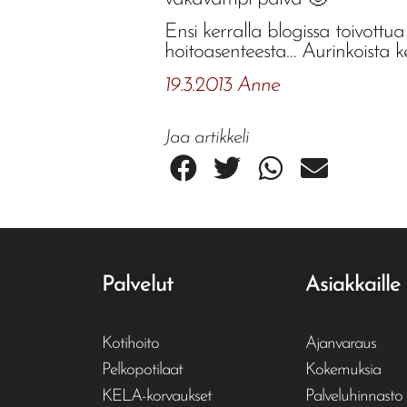
Ensi kerralla blogissa toivott
hoitoasenteesta… Aurinkoista ke
19.3.2013 Anne
Jaa artikkeli
Palvelut
Asiakkaille
Kotihoito
Ajanvaraus
Pelkopotilaat
Kokemuksia
KELA-korvaukset
Palveluhinnasto