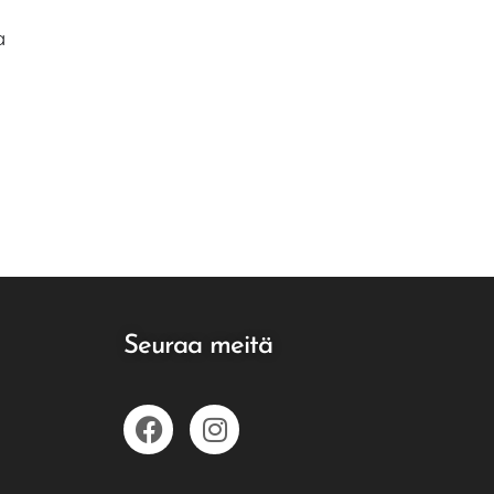
a
Seuraa meitä