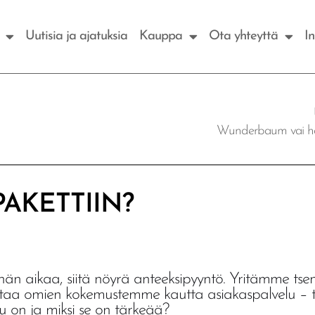
Uutisia ja ajatuksia
Kauppa
Ota yhteyttä
In
Wunderbaum vai h
AKETTIIN?
vähän aikaa, siitä nöyrä anteeksipyyntö. Yritämme ts
ttaa omien kokemustemme kautta asiakaspalvelu – t
 on ja miksi se on tärkeää?