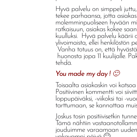
Hyvä palvelu on simppeli juttu,
tekee parhaansa, jotta asiakas
molemminpuoliseen hyvään miele
ratkaisuun, asiakas kokee saan
kuulluksi. Hyvä palvelu käärii o
ylivoimaista, ellei henkilöstön 
Vanha totuus on, että hyvästä 
huonosta jopa 11 kuulijalle. Pa
tehdä.
You made my day ! 🙂
Toisaalta asiakaskin voi katsoa 
Positiivinen kommentti voi siivi
loppupäiväksi, -viikoksi tai -vuo
tarttumaan, se kannattaa muist
Joskus tosin positiivisetkin tun
Tämä nähtiin vastaanotollamme
jouduimme varaamaan uuden hoit
vakavampi päivä 🙂