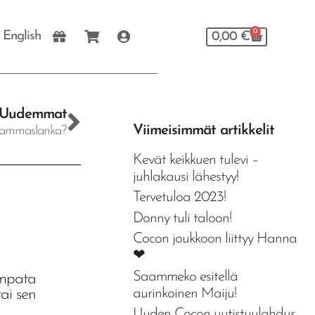
0
 English
0,00
€
Uudemmat
Viimeisimmät artikkelit
ammaslanka?
Kevät keikkuen tulevi –
juhlakausi lähestyy!
Tervetuloa 2023!
Donny tuli taloon!
Cocon joukkoon liittyy Hanna
❤
Saammeko esitellä
empata
aurinkoinen Maiju!
ai sen
Uuden Cocon uutistuulahdus