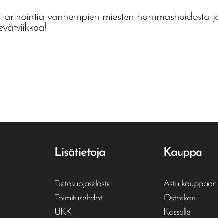
ua tarinointia vanhempien miesten hammashoidosta j
vätviikkoa!
Lisätietoja
Kauppa
Tietosuojaseloste
Astu kauppaan
Toimitusehdot
Ostoskori
UKK
Kassalle