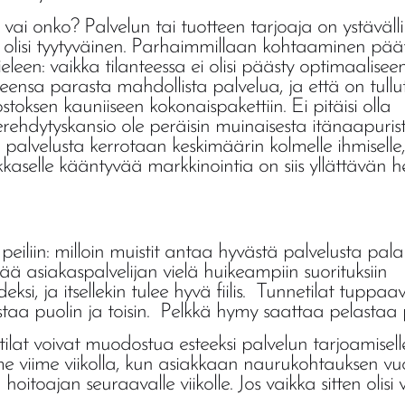
 vai onko? Palvelun tai tuotteen tarjoaja on ystäväll
 olisi tyytyväinen. Parhaimmillaan kohtaaminen pää
en: vaikka tilanteessa ei olisi päästy optimaalisee
eensa parasta mahdollista palvelua, ja että on tullu
stoksen kauniiseen kokonaispakettiin. Ei pitäisi olla
perehdytyskansio ole peräisin muinaisesta itänaapurist
palvelusta kerrotaan keskimäärin kolmelle ihmiselle
kkaselle kääntyvää markkinointia on siis yllättävän 
peiliin: milloin muistit antaa hyvästä palvelusta pala
ttää asiakaspalvelijan vielä huikeampiin suorituksiin
deksi, ja itsellekin tulee hyvä fiilis. Tunnetilat tuppaa
aa puolin ja toisin. Pelkkä hymy saattaa pelastaa 
netilat voivat muodostua esteeksi palvelun tarjoamisell
 viime viikolla, kun asiakkaan naurukohtauksen vuo
oajan seuraavalle viikolle. Jos vaikka sitten olisi